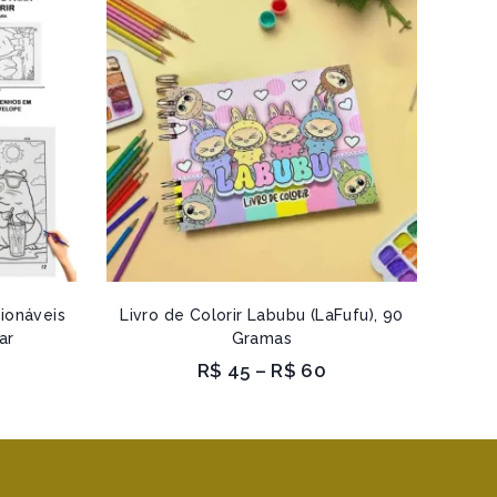
ionáveis
Livro de Colorir Labubu (LaFufu), 90
ar
Gramas
R$
45
–
R$
60