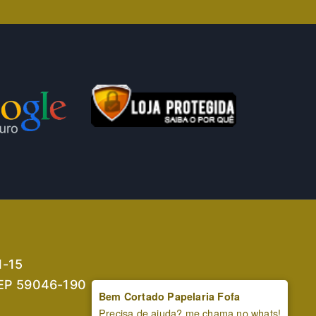
1-15
 CEP 59046-190
Bem Cortado Papelaria Fofa
Precisa de ajuda? me chama no whats!