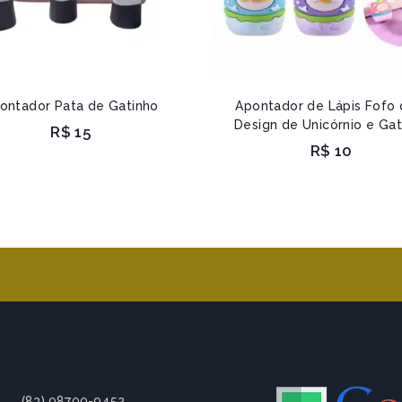
ontador Pata de Gatinho
Apontador de Lápis Fofo
Design de Unicórnio e Gat
R$
15
R$
10
(83) 98700-9452