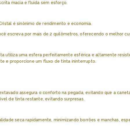
rita macia e fluida sem esforço.
 Cristal é sinônimo de rendimento e economia.
ocê escreva por mais de 2 quilômetros, oferecendo o melhor c
nta utiliza uma esfera perfeitamente esférica e altamente resis
e e proporcione um fluxo de tinta ininterrupto.
xtavado assegura o conforto na pegada, evitando que a caneta
el de tinta restante, evitando surpresas.
ualidade seca rapidamente, minimizando borrões e manchas, es