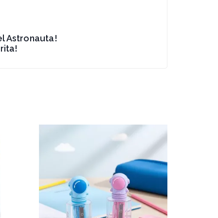
l Astronauta!
ita!