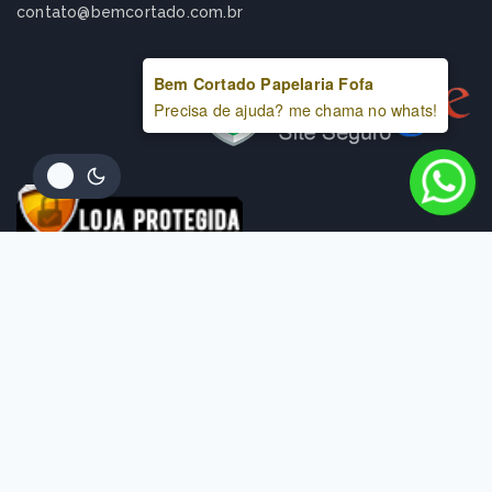
contato@bemcortado.com.br
Bem Cortado Papelaria Fofa
Precisa de ajuda? me chama no whats!
R$
8,99
VER OPÇÕES
© 2022-2026 - Direitos Reservados
Bem Cortado - Papelaria Fofa - CNPJ
47.824.499/0001-15
Rua Helena Freire, 487 - Sala 2 - Altiplano -
João Pessoa-PB - CEP 59046-190