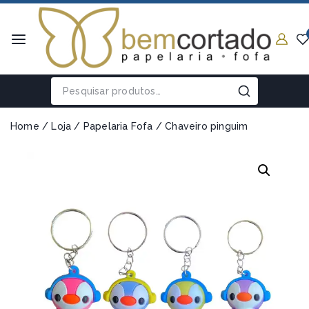
Home
/
Loja
/
Papelaria Fofa
/
Chaveiro pinguim