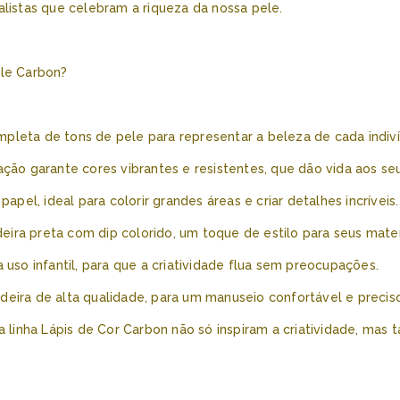
alistas que celebram a riqueza da nossa pele.
ele Carbon?
pleta de tons de pele para representar a beleza de cada indiv
ação garante cores vibrantes e resistentes, que dão vida aos se
apel, ideal para colorir grandes áreas e criar detalhes incríveis.
ra preta com dip colorido, um toque de estilo para seus materi
 uso infantil, para que a criatividade flua sem preocupações.
eira de alta qualidade, para um manuseio confortável e preciso
da linha Lápis de Cor Carbon não só inspiram a criatividade, ma