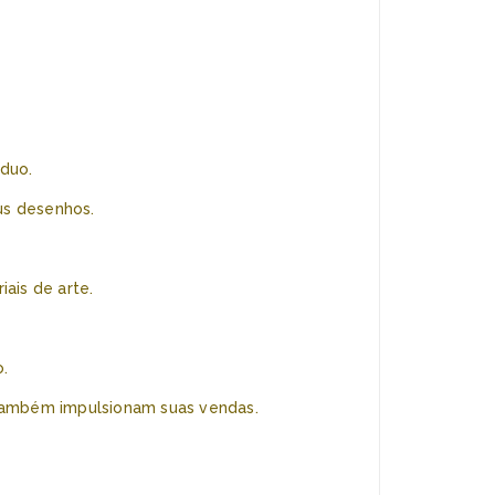
íduo.
us desenhos.
ais de arte.
.
s também impulsionam suas vendas.